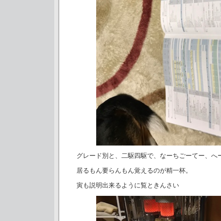
グレード別と、二駆四駆で、なーちごーてー、へ
居るもん要らんもん覚えるのが精一杯。
寅も説明出来るように覧ときんさい