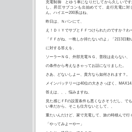
充電制御 とゆう車になりだしてから久しいです
し、昇圧サブコンも出始めてて、走行充電に対
ん。ハイエー200系はね、
昨日は、Ｎバンにて、
え！ＤＩＹでサブとＦＦつけられたのですか？わ
「ＦＦがね、一晩しか持たないのよ」「2日3日動
に対する答えを、
ソーラーＮＧ、外部充電ＮＧ、普段は走らない、
の条件から考えなきゃってお話になりました。
さあ、どないしよー、貴方なら如何されます？。
メインバッテリーは40位の大きさっぽく、MAX14
答えは、、、悩みますね、
見た感じＦFの設置条件も悪くなさそうだし、で
い車だから、そこも仕方ないとして、、
重たいんだけど、家で充電して、旅の時積んで行
「やってみよーやー」