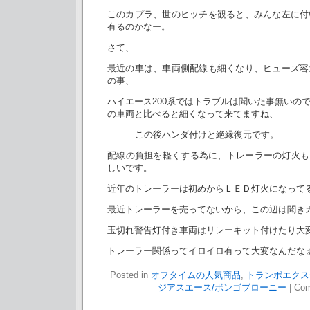
このカプラ、世のヒッチを観ると、みんな左に付
有るのかなー。
さて、
最近の車は、車両側配線も細くなり、ヒューズ容
の事、
ハイエース200系ではトラブルは聞いた事無いの
の車両と比べると細くなって来てますね、
この後ハンダ付けと絶縁復元です。
配線の負担を軽くする為に、トレーラーの灯火も
しいです。
近年のトレーラーは初めからＬＥＤ灯火になって
最近トレーラーを売ってないから、この辺は聞き
玉切れ警告灯付き車両はリレーキット付けたり大
トレーラー関係ってイロイロ有って大変なんだな
Posted in
オフタイムの人気商品
,
トランポエクス
ジアスエース/ボンゴブローニー
|
Com