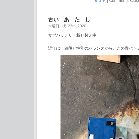
ＳＵＶ
|
Comments Clos
古い あ た し
木曜日, 1月 23rd, 2020
サブバッテリー載せ替え中
近年は、値段と性能のバランスから、この青バッ