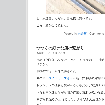
山、水道無いんだぁ。自販機も無いです。
これ、沸かして飲むん。
Posted in
未分類
|
Comments 
つつくの好きな店の繋がり
木曜日, 1月 16th, 2020
今朝は例年並みですか、寒かったですねー、凍結
りながら
車検の指定工場を取得された
仲の良い
ダイワカーズさん
へ朝一に車検のお客様
トランポへの理解と愛が有るから安心して預けれ
うちも車検進行ながら他の作業が出来るのが有難
ネタ写真撮るの忘れました、ダイワさん店舗がド
なぁ