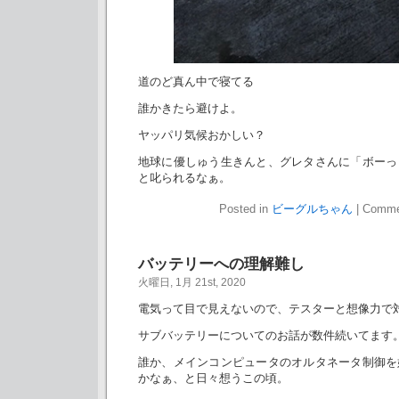
道のど真ん中で寝てる
誰かきたら避けよ。
ヤッパリ気候おかしい？
地球に優しゅう生きんと、グレタさんに「ボーっ
と叱られるなぁ。
Posted in
ビーグルちゃん
|
Comme
バッテリーへの理解難し
火曜日, 1月 21st, 2020
電気って目で見えないので、テスターと想像力で
サブバッテリーについてのお話が数件続いてます
誰か、メインコンピュータのオルタネータ制御を
かなぁ、と日々想うこの頃。