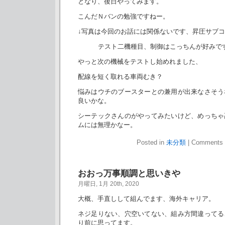
となり、後日やってみます。
こんだＮバンの勉強ですねー。
↓写真は今回のお話には関係ないです、昇圧サブ
テスト二機種目、制御はこっちんが好みで
やっと次の機械をテストし始めれました、
配線を短く取れる車両むき？
悩みはウチのブースターとの兼用が出来なさそう
良いかな。
シーテックさんのがやってみたいけど、めっちゃ
ムには無理かなー。
Posted in
未分類
|
Comments 
おおっ万事順調と思いきや
月曜日, 1月 20th, 2020
大概、手直しして組んでます、海外キャリア。
ネジ足りない、穴空いてない、組み方間違ってる
り前に思ってます。