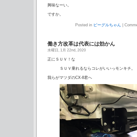
興味なーい。
ですか。
Posted in
ビーグルちゃん
|
Comme
働き方改革は代表には効かん
水曜日, 1月 22nd, 2020
正にＳＵＶ！な
ＳＵＶ乗れるならコレがいいっモンキチ。
我らがマツダのCX-8君へ