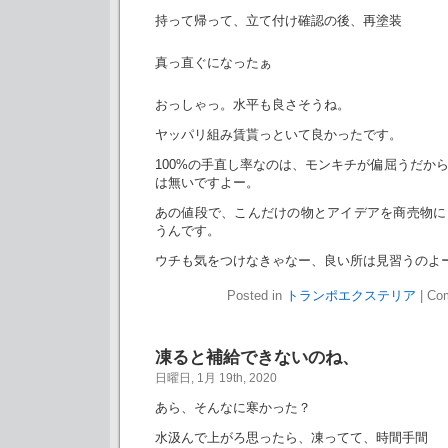
持って帰って、立て付け確認の後、再塗装
真っ直ぐになったぁ
おっしゃっ。水平も良さそうね。
ヤッパリ組み賃貰っといて良かったです。
100%の手直し率なのは、モンキチが偏屈うだか
は無いですよー。
あの値段で、こんだけの物とアイデアを商売物に
うんです。
ウチも気をつけなきゃなー、良い所は見習うのよ
Posted in
トランポエクステリア
|
Com
凍ると補給できないのね、
日曜日, 1月 19th, 2020
あら、そんなに寒かった？
水汲んで上がろ思ったら、凍ってて、時間手間