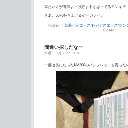
重たい方が電気よっけ貯まると思ってるモンキチ
さあ、30kg持ち上げるぞーガンバ。
Posted in
架装ハイエース/レジアスエース/ボン
Closed
間違い探しだなー
水曜日, 1月 22nd, 2020
一部改良になったNV200のパンフレットを貰った