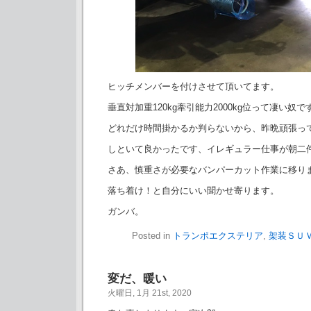
ヒッチメンバーを付けさせて頂いてます。
垂直対加重120kg牽引能力2000kg位って凄い奴で
どれだけ時間掛かるか判らないから、昨晩頑張っ
しといて良かったです、イレギュラー仕事が朝二
さあ、慎重さが必要なバンパーカット作業に移り
落ち着け！と自分にいい聞かせ寄ります。
ガンバ。
Posted in
トランポエクステリア
,
架装ＳＵ
変だ、暖い
火曜日, 1月 21st, 2020