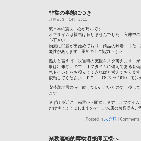
非常の事態につき
月曜日, 3月 14th, 2011
東日本の震災 心が痛いです
オフタイムは被害は有りませんでした 入庫中の
心下さい
物流に問題が出始めており 商品の到着 また 
能性があります 承知の上ご協力下さい
協力と言えば 災害時の支援をスグ考えます が
事は出来ないので オフタイムに備えてある装備
急トイレ）をお役立てできればと考えておりま
依頼してください ＴＥＬ 0823-76-1610 モ
安芸灘地震の時 助けていただいたので 少しで
ます
まずは身近に 節電から開始します オフタイム
だけ使うようにしますので ご来店のお客様もご
Posted in
未分類
|
Comments 
業務連絡的薄物溶接師匠様へ