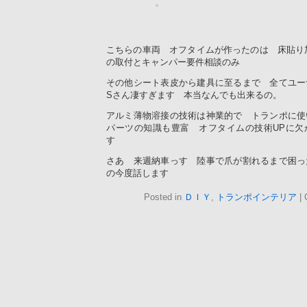
こちらの車両 オフタイムが作ったのは 床貼り
の取付とキャンパー要件相談のみ
その他シート表皮から建具に至るまで 全て
Sさん凄すぎます 本当なんでも出来るの。
アルミ薄物溶接の技術は神業的で トランポに使
パーツの知識も豊富 オフタイムの技術UPに欠
す
さあ 来週納車っす 陸事で爪が割れるまで困
の今度話します
Posted in
ＤＩＹ
,
トランポインテリア
|