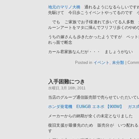
地元のマリノ大橋
通れるようになるらしいです
先駆けて 今日歩こうイベントやってるのです 
でも ご家族でお子様連れて歩いてる人多数 
ルーンアートをマタに挿んでフリフリ歩くのやめ
うちの嫁さんも歩きたかったようですが ペット
れっ面で断念
カール君家族なんだが・・・ ましょうがない
Posted in
イベント
,
未分類
|
Comme
入手困難につき
水曜日, 3月 16th, 2011
当店のグループ通信販売部で売らせていただいて
ホンダ発電機 EU9iGB エネポ 【900W】 ガ
メーカーからの納期が全くの未定となりました
復旧支援が最優先のため 販売分が いつ配れる
す