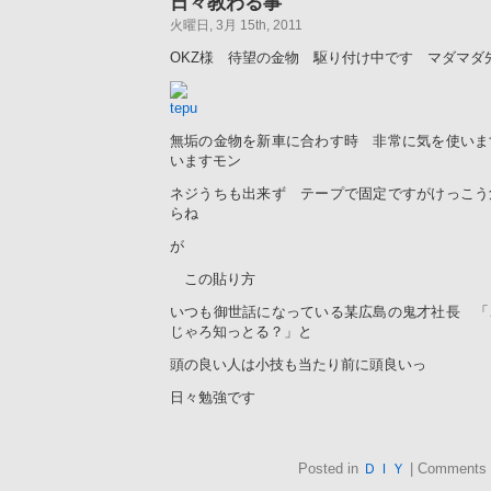
日々教わる事
火曜日, 3月 15th, 2011
OKZ様 待望の金物 駆り付け中です マダマダ
無垢の金物を新車に合わす時 非常に気を使いま
いますモン
ネジうちも出来ず テープで固定ですがけっこう
らね
が
この貼り方
いつも御世話になっている某広島の鬼才社長 「
じゃろ知っとる？」と
頭の良い人は小技も当たり前に頭良いっ
日々勉強です
Posted in
ＤＩＹ
|
Comments 