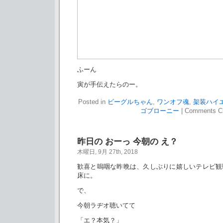
ふーん
寅が手伝えたらのー。
Posted in
ビーグルちゃん
,
ワンオフ魂
,
架装ハイエ
ゴブローニー
|
Comments C
昨日の おーっ 今朝の え？
木曜日, 9月 27th, 2018
歓喜と嗚咽な昨晩は、久しぶりに嬉しいテレビ観
床に。
で、
今朝ラヂオ聴いてて
「エ？本気？」