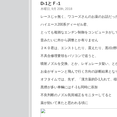
D-1とＦ-1
木曜日, 9月 20th, 2018
レースじゃ無く、ワコーズさんのお薬のお話だっ
ハイエース200系ディーゼル君、
とっても複雑なエンヂン制御をコンピュータがし
昔みたいに外から調整とか有りません
２ＫＤ君は、エンストしたり、震えたり、黒/白煙
不具合修理要領をパソコンで追うと、
噴射ノズルを交換、とか、レギュレータ疑い、とか
お金がギョーンと飛んで行く方向の診断結果とな
オフタイムでは、先ず、「漢方薬的D-1入れて、
黒煙が多い車輛にはＦ-1も同時に添加
不良判断のノズル気筒補正をモニターしてると
薬が効いて来たと思われる頃に