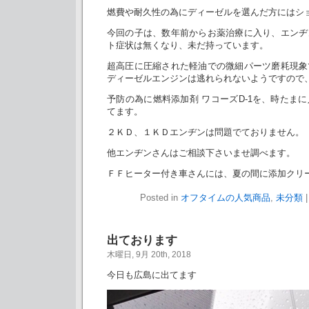
燃費や耐久性の為にディーゼルを選んだ方にはシ
今回の子は、数年前からお薬治療に入り、エンヂ
ト症状は無くなり、未だ持っています。
超高圧に圧縮された軽油での微細パーツ磨耗現象
ディーゼルエンジンは逃れられないようですので
予防の為に燃料添加剤 ワコーズD-1を、時たま
てます。
２ＫＤ、１ＫＤエンヂンは問題でておりません。
他エンヂンさんはご相談下さいませ調べます。
ＦＦヒーター付き車さんには、夏の間に添加クリ
Posted in
オフタイムの人気商品
,
未分類
出ております
木曜日, 9月 20th, 2018
今日も広島に出てます