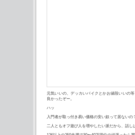
元気いいの、デッカいバイクとかお値段いいの等
良かったぞー。
ハッ
入門者が取っ付き易い価格の安い奴って居ないの
二人ともオフ遊び人を増やしたい派だから、話し
126以上の250未満で30〜40万円位の頑張った