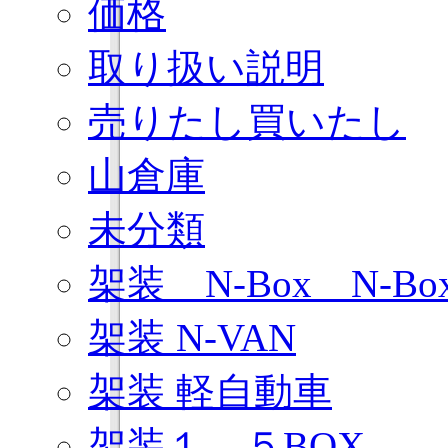
価格
取り扱い説明
売りたし買いたし
山倉庫
未分類
架装 N-Box N-B
架装 N-VAN
架装 軽自動車
架装１．５BOX