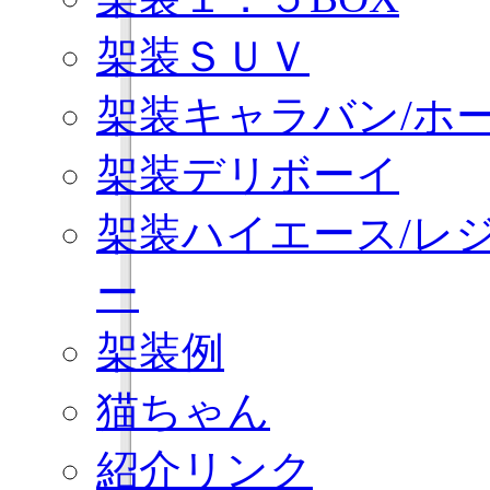
架装ＳＵＶ
架装キャラバン/ホ
架装デリボーイ
架装ハイエース/レ
ー
架装例
猫ちゃん
紹介リンク