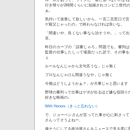
行き帰りが2時間くらいに短縮されコンビニ世代
ぁ。
気付いて改善して欲しいから、一言二言窓口で言
ゲ親父じゃったの」で終わらなければ良いな。
「間違いや、良くない事なら治そうや。」って出
筈。
昨日のカープの「誤審じゃろ」問題でも、審判は
監督の仕事したしって場面だった訳で、その事を
ぇ
ルールなんじゃから文句言うな」じゃ無く
プロなんじゃけん間違うなや」じゃ無く
今後はどうしようかぁ？」が大事じゃと思います
野球の審判って仕事はゲボが出るほど嫌な役回り
好きな映画の↓
With Honors（きっと忘れない）
で、ジョーペシさんが言ってた事が心に刺さって
さんってそうよねー。
偉そうにしてる政治屋さんをニュースで見る度に