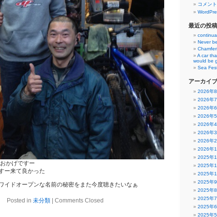
コメント
WordPre
最近の投
continua
Never be
Chamfer
A car th
would be 
Sea Fest
アーカイ
2026年
2026年
2026年
2026年
2026年
2026年
2026年
2026年
2025年
のおかげですー
2025年
すー来て良かった
2025年
2025年
ワイドオープンな名前の秘密をまた今度聴きたいなぁ
2025年
2025年
Posted in
未分類
|
Comments Closed
2025年
2025年