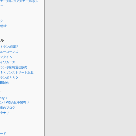
エース/レジアスエース/ボン
ニー
ク
/停止
ール
トランポ日記
ルーコーンズ
フタイム
イワカーズ
ランポ広島通信販売
ＳＫサンストリート浜北
ランポＰＲＯ
田制作
介
easy ♪
ン４WDの忙中閑有り
車のブログ
中ナリ
ード