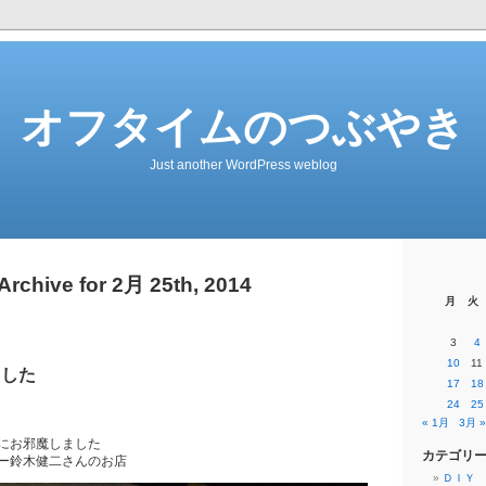
オフタイムのつぶやき
Just another WordPress weblog
Archive for 2月 25th, 2014
月
火
3
4
10
11
ました
17
18
24
25
« 1月
3月 »
にお邪魔しました
カテゴリ
ー鈴木健二さんのお店
ＤＩＹ