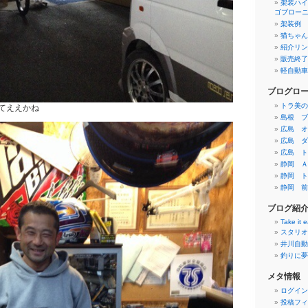
架装ハイ
ゴブロー
架装例
猫ちゃん
紹介リン
販売終了
軽自動車
ブログロ
トラ美の
てええかね
島根 ブ
広島 オ
広島 ダ
広島 ト
静岡 Ａ
静岡 ト
静岡 前
ブログ紹
Take it 
スタリオ
井川自動
釣りに夢
メタ情報
ログイン
投稿フィ