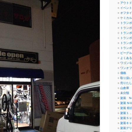
アウトド
イベント
オフタイ
ケミカル
トランポ
トランポ
トランポ
トランポ
トランポ
トランポ
ビーグル
よくある
ワゴンＧ
ワンオフ
価格
取り扱い
売りたし
山倉庫
未分類
架装 N-
架装 N-V
架装 軽
架装１．
架装ＳＵ
架装キャ
架装デリ