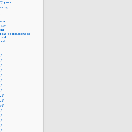
フィード
ss.org
稿
tion
tray
ing
at can be disassembled
good.
ival
ブ
8月
7月
6月
5月
4月
3月
2月
1月
12月
11月
10月
9月
8月
7月
6月
5月