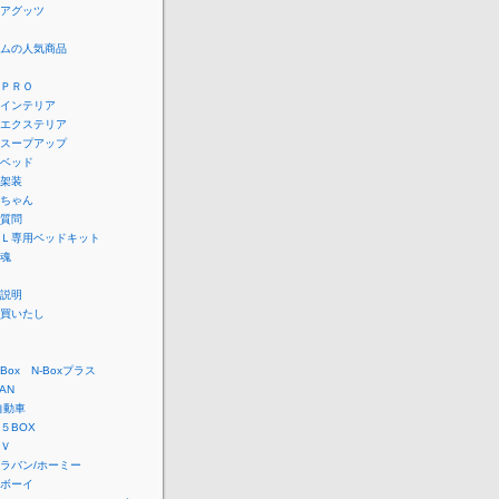
アグッツ
ムの人気商品
ＰＲＯ
インテリア
エクステリア
スープアップ
ベッド
架装
ちゃん
質問
Ｌ専用ベッドキット
魂
説明
買いたし
Box N-Boxプラス
AN
自動車
５BOX
Ｖ
ラバン/ホーミー
ボーイ