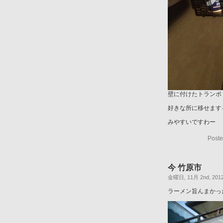
壁に付けたトランポ
好きな所に移せます
みやすいですわー
Poste
今 竹原市
金曜日, 11月 2nd, 201
ラーメン旨んまかっ