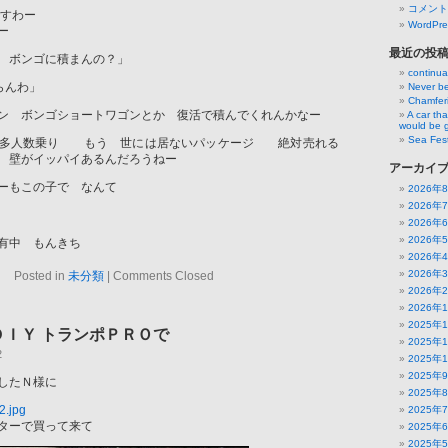
コメント
ですわー
WordPre
ー
最近の投
 ボンゴに積まんの？」
continua
らんわ」
Never be
Chamfer
ン ボンゴショートワゴンとか 復活で積んでくれんかなー
A car th
would be 
Sea Fest
で多人数乗り もう 世には居ないパッケージ 絶対売れる
 壁がイッパイあるんだろうねー
アーカイ
ニーもこの子で なんて
2026年
2026年
か
2026年
2026年
有中 もんきち
2026年
2026年
Posted in
未分類
|
Comments Closed
2026年
2026年
2025年
ＤＩＹ トランポＰＲＯで
2025年
2
2025年
2025年
したＮ様に
2025年
2025年
ターで買って来て
2025年
2025年