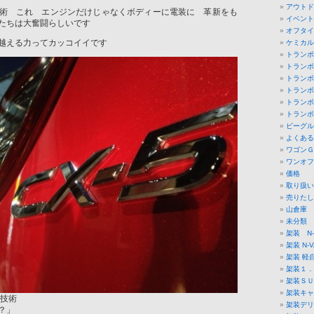
アウトド
術 これ エンジンだけじゃなくボディーに電装に 革新をも
イベント
たちは大奮闘らしいです
オフタイ
越える力ってカッコイイです
ケミカル
トランポ
トランポ
トランポ
トランポ
トランポ
トランポ
ビーグル
よくある
ワゴンＧ
ワンオフ
価格
取り扱い
売りたし
山倉庫
未分類
架装 N-
架装 N-V
架装 軽
架装１．
架装ＳＵ
架装キャ
の技術
架装デリ
？」