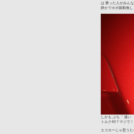
は 乗った人がみん
静かでホボ振動無し
しかも ぶち「 速い
トルク40？マジで！
エコカーじゃ思うた