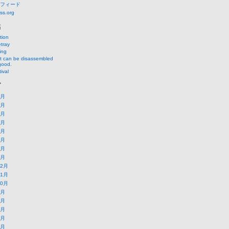
フィード
ss.org
稿
tion
tray
ing
at can be disassembled
good.
ival
ブ
8月
7月
6月
5月
4月
3月
2月
1月
12月
11月
10月
9月
8月
7月
6月
5月