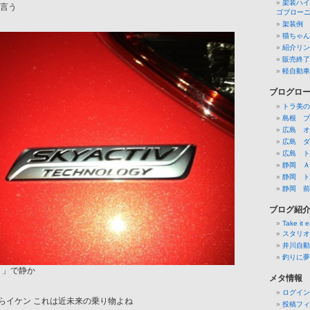
架装ハイ
な言う
ゴブロー
架装例
猫ちゃん
紹介リン
販売終了
軽自動車
ブログロ
トラ美の
島根 ブ
広島 オ
広島 ダ
広島 ト
静岡 Ａ
静岡 ト
静岡 前
ブログ紹
Take it 
スタリオ
井川自動
釣りに夢
 」で静か
メタ情報
ログイン
らイケン これは近未来の乗り物よね
投稿フィ