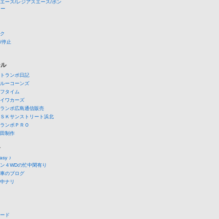
エース/レジアスエース/ボン
ニー
ク
/停止
ール
トランポ日記
ルーコーンズ
フタイム
イワカーズ
ランポ広島通信販売
ＳＫサンストリート浜北
ランポＰＲＯ
田制作
介
easy ♪
ン４WDの忙中閑有り
車のブログ
中ナリ
ード