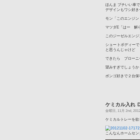
ほんま ブチいい車
デザインもワシ好き
モン「このエンジン
マツダE「はー 解
このジーゼルエンジ
ショートボディー
と思うんじゃけど
できたら ブロー
望みすぎでしょう
ボンゴ好きで２台保
ケミカル入れ 
金曜日, 11月 2nd, 201
ケミカルトレーを欲
こんなんホームセン