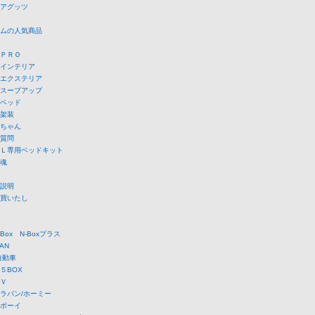
アグッツ
ムの人気商品
ＰＲＯ
インテリア
エクステリア
スープアップ
ベッド
架装
ちゃん
質問
Ｌ専用ベッドキット
魂
説明
買いたし
Box N-Boxプラス
AN
自動車
５BOX
Ｖ
ラバン/ホーミー
ボーイ