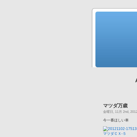
マツダ万歳
金曜日, 11月 2nd, 201
今一番ほしい車
マツダＣＸ-５