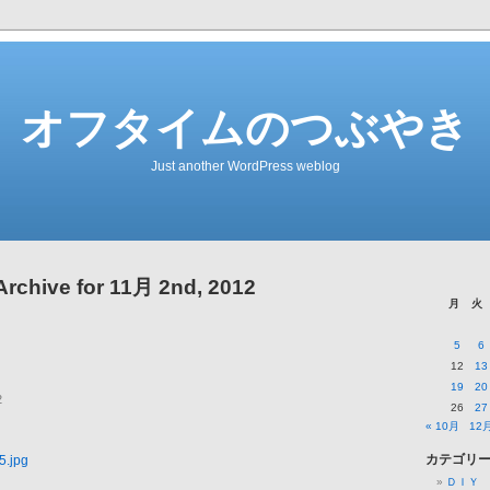
オフタイムのつぶやき
Just another WordPress weblog
Archive for 11月 2nd, 2012
月
火
5
6
12
13
19
20
2
26
27
« 10月
12月
カテゴリ
ＤＩＹ