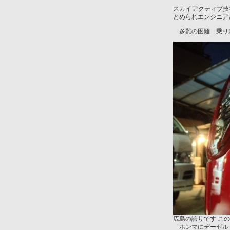
スカイアクティブ技
とめられエンジニア
多難の困難 乗り
広島の誇りです こ
「ホンマにヂーゼル