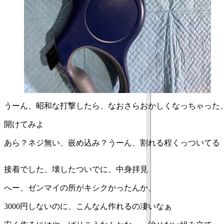
うーん、昭和な打撃したら、なおさらおかしくなっちゃった
開けてみよ
あら？ネジ無い、嵌め込み？うーん、割れる程くっついてる
接着でした、壊したついでに、中身拝見
へー、ゼンマイの所がキシクかったんか、
3000円しないのに、こんなん作れるの凄いなぁ