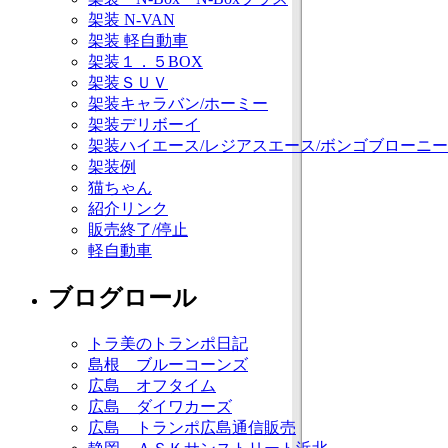
架装 N-VAN
架装 軽自動車
架装１．５BOX
架装ＳＵＶ
架装キャラバン/ホーミー
架装デリボーイ
架装ハイエース/レジアスエース/ボンゴブローニー
架装例
猫ちゃん
紹介リンク
販売終了/停止
軽自動車
ブログロール
トラ美のトランポ日記
島根 ブルーコーンズ
広島 オフタイム
広島 ダイワカーズ
広島 トランポ広島通信販売