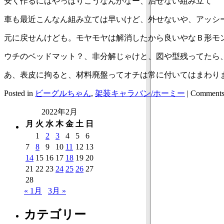
安く作るにはやっぱりこうなんかなー、治せない組み立て
車も最近こんなん組み立ては早いけど、外せないや、アッシ
元に戻せんけども。モヤモヤは解消したから良いやなＢ形モ
ウチのベッドマット？、非分解じゃけと、図や型残ってたら
あ、表皮に拘ると、材料廃盤ってオチは常に付いてはまわり
Posted in
ビーグルちゃん
,
架装キャラバン/ホーミー
|
Comments
2022年2月
月
火
水
木
金
土
日
1
2
3
4
5
6
7
8
9
10
11
12
13
14
15
16
17
18
19
20
21
22
23
24
25
26
27
28
« 1月
3月 »
カテゴリー