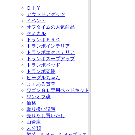
ＤＩＹ
アウトドアグッツ
イベント
オフタイムの人気商品
ケミカル
トランポＰＲＯ
トランポインテリア
トランポエクステリア
トランポスープアップ
トランポベッド
トランポ架装
ビーグルちゃん
よくある質問
ワゴンＧＬ専用ベッドキット
ワンオフ魂
価格
取り扱い説明
売りたし買いたし
山倉庫
未分類
架装 N-Box N-Boxプラス