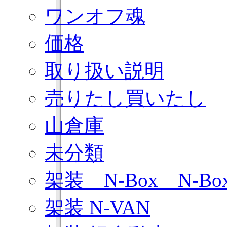
ワンオフ魂
価格
取り扱い説明
売りたし買いたし
山倉庫
未分類
架装 N-Box N-B
架装 N-VAN