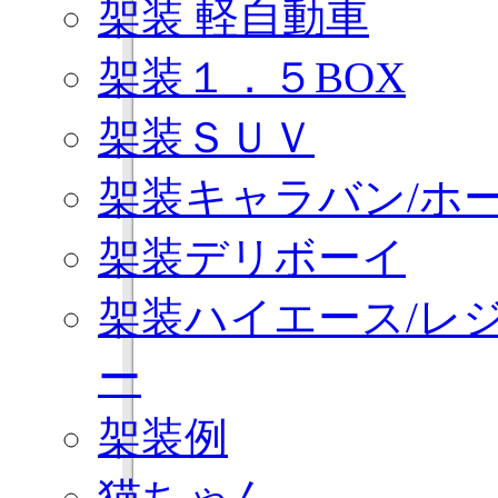
架装 軽自動車
架装１．５BOX
架装ＳＵＶ
架装キャラバン/ホ
架装デリボーイ
架装ハイエース/レ
ー
架装例
猫ちゃん