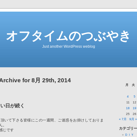
オフタイムのつぶやき
Just another WordPress weblog
Archive for 8月 29th, 2014
月
火
4
5
11
12
ない日が続く
18
19
25
26
« 7月
9月 »
用頂いて下さる皆様にこの一週間、ご迷惑をお掛けしておりま
ん。
カテゴリ
感じです
ＤＩＹ