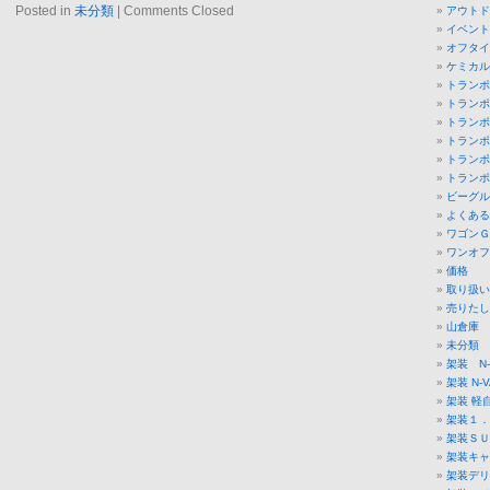
Posted in
未分類
|
Comments Closed
アウトド
イベント
オフタイ
ケミカル
トランポ
トランポ
トランポ
トランポ
トランポ
トランポ
ビーグル
よくある
ワゴンＧ
ワンオフ
価格
取り扱い
売りたし
山倉庫
未分類
架装 N-
架装 N-V
架装 軽
架装１．
架装ＳＵ
架装キャ
架装デリ