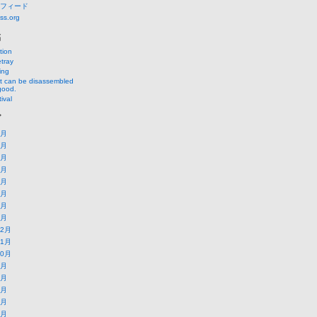
フィード
ss.org
稿
tion
tray
ing
at can be disassembled
good.
ival
ブ
8月
7月
6月
5月
4月
3月
2月
1月
12月
11月
10月
9月
8月
7月
6月
5月