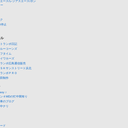
エース/レジアスエース/ボン
ニー
ク
/停止
ール
トランポ日記
ルーコーンズ
フタイム
イワカーズ
ランポ広島通信販売
ＳＫサンストリート浜北
ランポＰＲＯ
田制作
介
easy ♪
ン４WDの忙中閑有り
車のブログ
中ナリ
ード