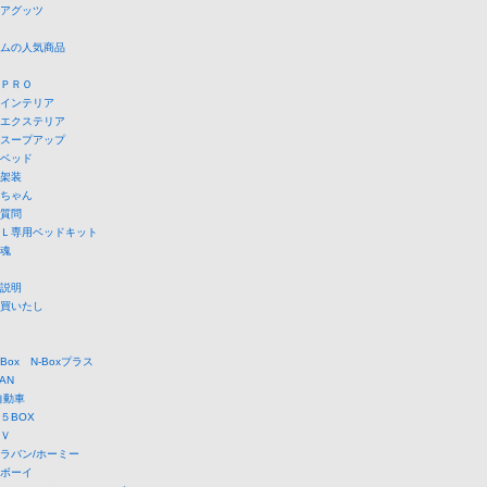
アグッツ
ムの人気商品
ＰＲＯ
インテリア
エクステリア
スープアップ
ベッド
架装
ちゃん
質問
Ｌ専用ベッドキット
魂
説明
買いたし
Box N-Boxプラス
AN
自動車
５BOX
Ｖ
ラバン/ホーミー
ボーイ