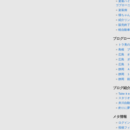
架装ハイ
ゴブロー
架装例
猫ちゃん
紹介リン
販売終了
軽自動車
ブログロ
トラ美の
島根 ブ
広島 オ
広島 ダ
広島 ト
静岡 Ａ
静岡 ト
静岡 前
ブログ紹
Take it 
スタリオ
井川自動
釣りに夢
メタ情報
ログイン
投稿フィ