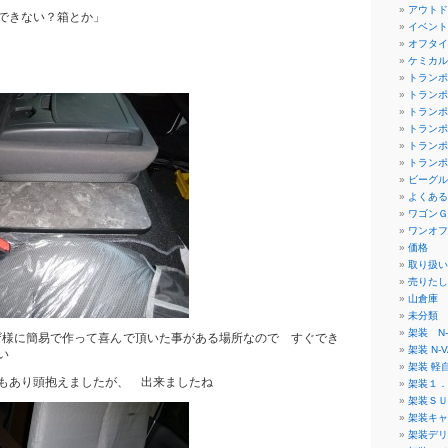
アウトド
できない？箱とか」
イベント
オフタイ
ケミカル
トランポ
トランポ
トランポ
トランポ
トランポ
トランポ
ビーグル
よくある
ワゴンＧ
ワンオフ
価格
取り扱い
売りたし
山倉庫
未分類
架装 N-
ザ様に簡易で作って喜んで頂いた事がある場所なので すぐでき
架装 N-V
い
架装 軽
もあり頭抱えましたが、 出来ましたね
架装１．
架装ＳＵ
架装キャ
架装デリ