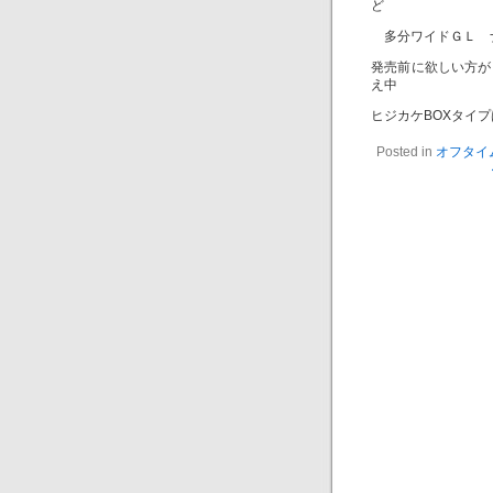
ど
多分ワイドＧＬ ナ
発売前に欲しい方が
え中
ヒジカケBOXタイ
Posted in
オフタイ