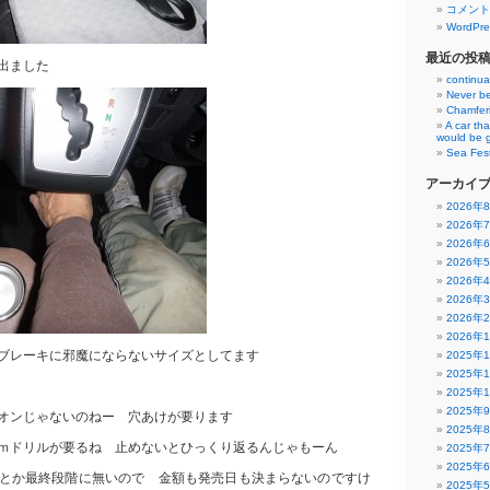
コメント
WordPre
最近の投
出ました
continua
Never be
Chamfer
A car th
would be 
Sea Fest
アーカイ
2026年
2026年
2026年
2026年
2026年
2026年
2026年
2026年
ブレーキに邪魔にならないサイズとしてます
2025年
2025年
2025年
2025年
オンじゃないのねー 穴あけが要ります
2025年
ｍドリルが要るね 止めないとひっくり返るんじゃもーん
2025年
2025年
とか最終段階に無いので 金額も発売日も決まらないのですけ
2025年