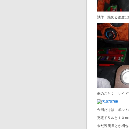
試作 踏める強度は
例のごとく サイド
今回だけは ボルト
充電ドリルと１０ｍ
未だ説明書とか梱包