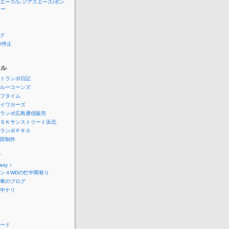
エース/レジアスエース/ボン
ニー
ク
/停止
ール
トランポ日記
ルーコーンズ
フタイム
イワカーズ
ランポ広島通信販売
ＳＫサンストリート浜北
ランポＰＲＯ
田制作
介
easy ♪
ン４WDの忙中閑有り
車のブログ
中ナリ
ード