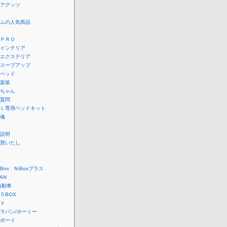
アグッツ
ムの人気商品
ＰＲＯ
インテリア
エクステリア
スープアップ
ベッド
架装
ちゃん
質問
Ｌ専用ベッドキット
魂
説明
買いたし
Box N-Boxプラス
AN
自動車
５BOX
Ｖ
ラバン/ホーミー
ボーイ