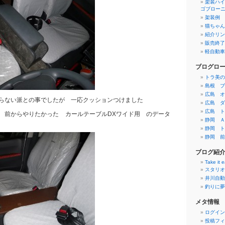
架装ハイ
ゴブロー
架装例
猫ちゃん
紹介リン
販売終了
軽自動車
ブログロ
トラ美の
島根 ブ
広島 オ
らない派との事でしたが 一応クッションつけました
広島 ダ
広島 ト
 前からやりたかった カールテーブルDXワイド用 のデータ
静岡 Ａ
静岡 ト
静岡 前
ブログ紹
Take it 
スタリオ
井川自動
釣りに夢
メタ情報
ログイン
投稿フィ