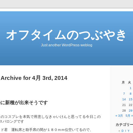
オフタイムのつぶやき
Just another WordPress weblog
Archive for 4月 3rd, 2014
月
火
1
7
8
14
15
ルに新種が出来そうです
21
22
28
29
« 3月
5月 »
主のコスプレを本気で用意しなきゃいけんと思ってる今日この
スパロングです
カテゴリ
イド君 運転席と助手席の間が１８０ｍｍ位空いてるので、
ＤＩＹ