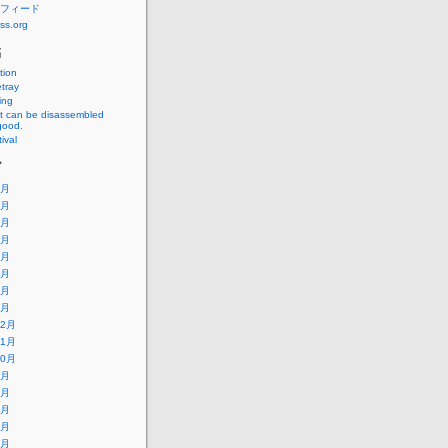
フィード
ss.org
稿
tion
tray
ing
at can be disassembled
good.
ival
ブ
8月
7月
6月
5月
4月
3月
2月
1月
12月
11月
10月
9月
8月
7月
6月
5月