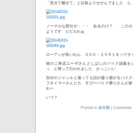
「見せて魅せて」と以前よりせがんでました ら
ノーマルな部分が・・・ あるのけ？ このカ
ようです ビビルわぁ
ローアンが良いわん ３００－３５Ｒ１８って
他のご来店ユーザさんとしばしのバイク談義を
っ と帰って行かれました かっこいい
自分のジャンルと違っても話が盛り揚がるバイク
フタイマーさんたち すげーバイク乗りさんが多
わー
いつ？
Posted in
未分類
|
Comments 