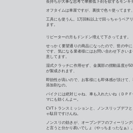
長持ちが大事な思考で摩擦低下剤を欲するモンキ
オフタイムは車屋ですが、裏技で色々使ってます
工具にも使うん。1万回転以上で回っちゃうベア
ます。
リピーターの方もドンドン増えて下さってます。
せっかく要望通りの商品になったので、世の中に
です、気になる業者様にはお問い合わせ下さいま
意してます。
湿式クラッチに作用せず、金属部の摺動温度が5
が製成されます、
即効性が高いので、お客様にも即体感が頂けて、
添加剤なの。
バイクには絶対じゃね、車も入れたいね（ＤＰＦ
マにも効くんよー。
CVTトランスミッションと、ノンスリップデフ
ゃ駄目ですけんね。
ノンスリの効きが、オープンデフのフィーリング
と言うと分かり易いでしょ（やっちまったなぁ）