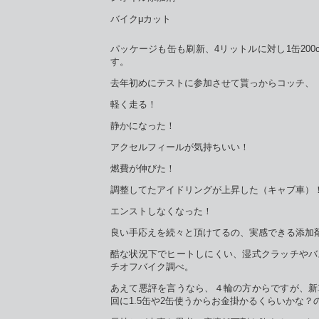
バイクμカット
パッケージも缶も刷新、4リットルに対し1缶200c
す。
去年初めにテストに参加させて貰っからコッチ、
軽く走る！
静かになった！
アクセルフィールが気持ちいい！
燃費が伸びた！
調整してたアイドリングが上昇した（キャブ車）
エンストしなくなった！
良い手応えを続々と頂けてるの、実感できる添加
酷な状況下でヒートしにくい、湿式クラッチやバ
チオフバイク調べ。
あえて悪評を言うなら、４輪の方からですが、新
回に1.5缶や2缶使うからお金掛かるくらいかな？