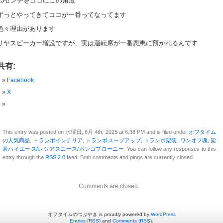
13センチをココにこの角度
ずっとやってきてココが一番ってなってます
色々理由があります
リヤスピーカー増設ですが、実は運転席が一番恩恵に預かれるんです
共有:
Facebook
X
This entry was posted on 水曜日, 6月 4th, 2025 at 6:38 PM and is filed under
オフタイム
の人気商品
,
トランポインテリア
,
トランポスープアップ
,
トランポ架装
,
ワンオフ魂
,
架
装ハイエース/レジアスエース/ボンゴブローニー
. You can follow any responses to this
entry through the
RSS 2.0
feed. Both comments and pings are currently closed.
Comments are closed.
オフタイムのつぶやき is proudly powered by
WordPress
Entries (RSS)
and
Comments (RSS)
.