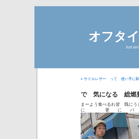
オフタ
Just an
« サドルレザー って 使い手に
で 気になる 総燃
まーよう食べるわ皆 既にう
に 更にバ