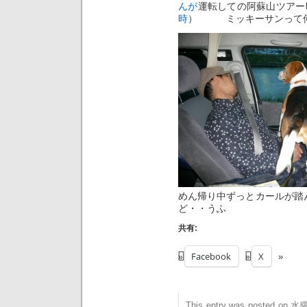
んが
運転しての阿蘇山ツアー
時
） ミッキーサンって何
めん帰り中ずっとカールが踏
ど・・うふ
共有:
Facebook
X
This entry was posted on 水曜