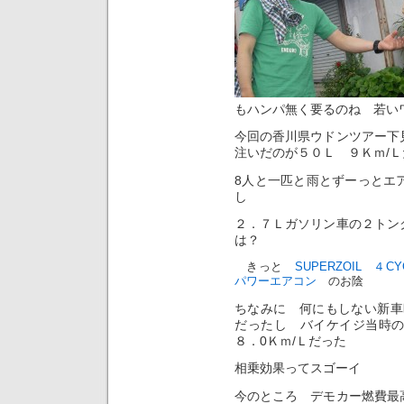
もハンパ無く要るのね 若い
今回の香川県ウドンツアー下
注いだのが５０Ｌ ９Ｋｍ/Ｌ
8人と一匹と雨とずーっとエ
し
２．７Ｌガソリン車の２トン
は？
きっと
SUPERZOIL ４C
パワーエアコン
のお陰
ちなみに 何にもしない新車
だったし バイケイジ当時
８．0Ｋｍ/Ｌだった
相乗効果ってスゴーイ
今のところ デモカー燃費