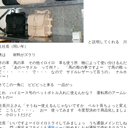
と説明してくれる 川
上社長（同い年）
奥は
材料がズラリ
牛の革 馬の革 その他イロイロ 革も使う所 物によって使い分けるんだ
って 「あのーサドル って何？」 「馬の鞍の事ですよー で馬の鞍っ
て・・・ ・・・ で・・・ なので サドルレザーって言うの」 ナルホ
ドー！
さてこの一角に ビビビっと来る 一品がっ
これ ハイエース号のペットボトル入れに使えんかな？ 運転席のアームレ
ストのー
社長川上さん「そうねー使えるんじゃないですか ベルト長ちょっと変え
て こうして・・・」 おー 使ってみます 今度型決めて商品化しましょ
ー 小ロットだけど
社長「いいですよーイロイロトライしてみましょっ うち通販メインだしね
ー」 門（最近オフタイムも
通販ページ
始めましたが通販で売れるクラフト