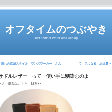
オフタイムのつぶやき
Just another WordPress weblog
« 憧れの店舗スタイル ワンズワーカー さん
で 気になる 総燃費 »
サドルレザー って 使い手に馴染むのよ
ささ 商品はこちら 財布や