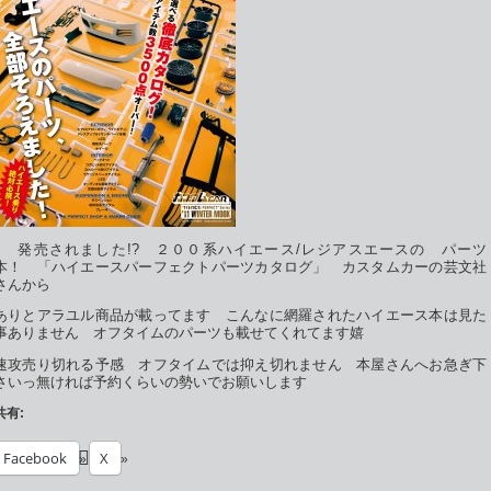
↑ 発売されました!? ２００系ハイエース/レジアスエースの パーツ
本！ 「ハイエースパーフェクトパーツカタログ」 カスタムカーの芸文社
さんから
ありとアラユル商品が載ってます こんなに網羅されたハイエース本は見た
事ありません オフタイムのパーツも載せてくれてます嬉
速攻売り切れる予感 オフタイムでは抑え切れません 本屋さんへお急ぎ下
さいっ無ければ予約くらいの勢いでお願いします
共有:
Facebook
X