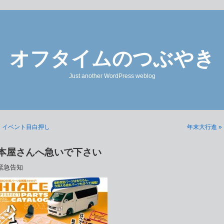
オフタイムのつぶやき
Just another WordPress weblog
« イベント目白押し
年末大行進 »
本屋さんへ急いで下さい
緊急告知