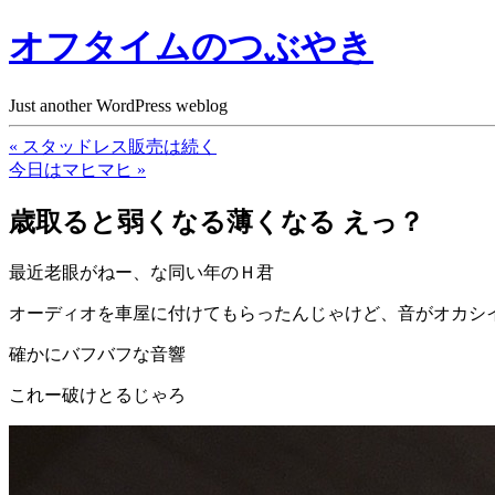
オフタイムのつぶやき
Just another WordPress weblog
« スタッドレス販売は続く
今日はマヒマヒ »
歳取ると弱くなる薄くなる えっ？
最近老眼がねー、な同い年のＨ君
オーディオを車屋に付けてもらったんじゃけど、音がオカシ
確かにバフバフな音響
これー破けとるじゃろ