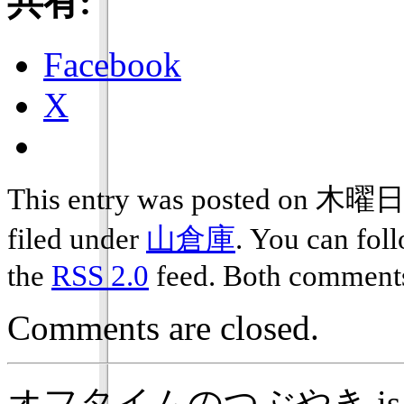
共有:
Facebook
X
This entry was posted on 木曜日,
filed under
山倉庫
. You can fol
the
RSS 2.0
feed. Both comments 
Comments are closed.
オフタイムのつぶやき is prou